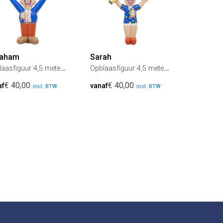
raham
Sarah
aasfiguur 4,5 meter
Opblaasfiguur 4,5 meter
g
hoog
€ 40,00
€ 40,00
af
vanaf
incl. BTW
incl. BTW