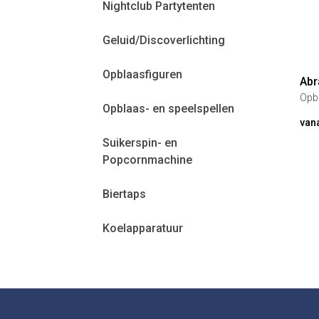
Nightclub Partytenten
Geluid/Discoverlichting
Opblaasfiguren
Ab
Opbl
Opblaas- en speelspellen
hoo
van
Suikerspin- en
Popcornmachine
Biertaps
Koelapparatuur