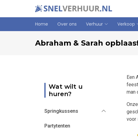
Home
Over ons
Verhuur
Verkoop
Abraham & Sarah opblaas
Een A
feest
Wat wilt u
man d
huren?
Onze 
Springkussens
gesch
voor 
Partytenten